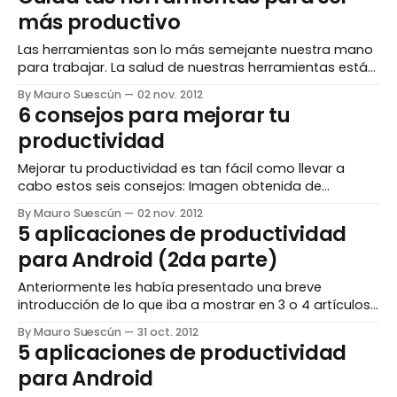
sobre las mejores que he encontrado a lo largo de mi
más productivo
carrera profesional, y basada en
Las herramientas son lo más semejante nuestra mano
para trabajar. La salud de nuestras herramientas está
íntimamente ligada a la salud de nuestra
By Mauro Suescún
02 nov. 2012
productividad y de nuestro trabajo. Imagen original de
6 consejos para mejorar tu
Doug Powel, extraída de Stockvault:
productividad
http://www.stockvault.net/photo/108522/grampas-
workshop ¿Tienes las herramientas que realmente
Mejorar tu productividad es tan fácil como llevar a
necesitas?
cabo estos seis consejos: Imagen obtenida de
RIMarkable Revisa frecuentemente Tener el inventario
By Mauro Suescún
02 nov. 2012
de tareas actualizado es la clave del éxito para una
5 aplicaciones de productividad
organización eficaz y eficiente. Las circunstancias son
para Android (2da parte)
dinámicas y las tareas se someten a esta naturaleza,
cambiando su
Anteriormente les había presentado una breve
introducción de lo que iba a mostrar en 3 o 4 artículos
con "5 aplicaciones de productividad para Android".
By Mauro Suescún
31 oct. 2012
Estas publicaciones serán cada 8 días. Sin más
5 aplicaciones de productividad
preámbulo y directo al grano, he aquí la segunda parte
para Android
de lo prometido. Ubuntu One