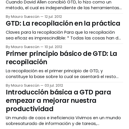
tarde para recuperar todo aquello que recopilamos. En
Cuando David Allen concibió GTD, lo hizo como un
método, el cual es independiente de las herramientas
que se utilicen para llevarlo a cabo. En su libro
By Mauro Suescún
12 jul. 2012
"Organízate con eficacia", David Allen no expuso unas
GTD: La recopilación en la práctica
herramientas concretas, si no que exponía ejemplos
con algunas herramientas comunes. La herramienta
Claves para la recopilación Para que la recopilación
sea eficaz es imprescindible: * Todas las cosas han de
estar siempre en el canasto: fuera de la cabeza * Tener
By Mauro Suescún
10 jul. 2012
el mínimo de canastos de recopilación necesarios *
Primer principio básico de GTD: La
Vaciar los canastos regularmente La clave de la
recopilación
recopilación es RECOPILAR EN EL MOMENTO EN QUE
La recopilación es el primer principio de GTD, y
constituye la base sobre la cual se asentará el resto
del método, lo cual determinará los resultados de
By Mauro Suescún
03 jul. 2012
productividad y eficacia. ¿En qué consiste la
Introducción básica a GTD para
recopilación? Básicamente, la recopilación consiste en
empezar a mejorar nuestra
ir guardando las cosas que después se harán, dejando
recordatorios
productividad
Un mundo de caos e ineficiencia Vivimos en un mundo
sobresaturado de información y de tareas,