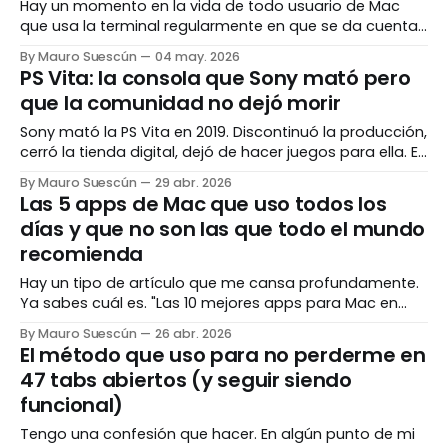
Hay un momento en la vida de todo usuario de Mac
que usa la terminal regularmente en que se da cuenta
de algo: la terminal por defecto es funcional, pero es
By Mauro Suescún
04 may. 2026
fea. Y aburrida. Y no te ayuda tanto como podría. Ese
PS Vita: la consola que Sony mató pero
momento suele llegar cuando ves la terminal de
que la comunidad no dejó morir
Sony mató la PS Vita en 2019. Discontinuó la producción,
cerró la tienda digital, dejó de hacer juegos para ella. El
mensaje fue claro: esta consola terminó, ya pueden
By Mauro Suescún
29 abr. 2026
pasar a la siguiente. La comunidad no recibió el memo.
Las 5 apps de Mac que uso todos los
Porque mientras Sony cerraba puertas, miles de
días y que no son las que todo el mundo
personas alrededor del mundo
recomienda
Hay un tipo de artículo que me cansa profundamente.
Ya sabes cuál es. "Las 10 mejores apps para Mac en
2026". Abres el link con esperanza y encuentras: Notion,
By Mauro Suescún
26 abr. 2026
Slack, Spotify, 1Password y Chrome. Gracias. Muy útil.
El método que uso para no perderme en
Nunca lo hubiera imaginado. Este post no es ese
47 tabs abiertos (y seguir siendo
artículo. Estas
funcional)
Tengo una confesión que hacer. En algún punto de mi