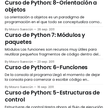
Curso de Python: 8-Orientación a
Python permite ejercer un control sobre estos errores
objetos
declarando excepciones, y evitar que la ejecución se
La orientación a objetos es un paradigma de
programación en el que todo se conceptualiza como
objeto, tal y como se realiza en el mundo real. De esta
By Mauro Suescún
26 sep. 2011
manera, tratar objetos es más natural y sencillo de
Curso de Python 7: Módulos y
entender que con código puro. En este curso no se
paquetes
trata de enseñar
Módulos Las funciones son recursos muy útiles para
reutilizar pequeños fragmentos de código dentro del
ámbito delscript que estamos usando. Sin embargo,
By Mauro Suescún
23 sep. 2011
los proyectos suelen ser grandes, y pueden requerir de
Curso de Python: 6-Funciones
muchos scripts, en cada uno de los cuales se
contempla una determinada funcionalidad del
De la consola al programa Llegó el momento de dejar
programa en general. Algunas veces,
la consola para comenzar a escribir código en
archivos, lo que nos permitirá crearestructuras más
By Mauro Suescún
16 sep. 2011
grandes y complejas sin necesidad de repetirlas
Curso de Python: 5-Estructuras de
constantemente desde la consola, y, lo más
control
importante, que sean permanentes (al salir de la
consola desaparecen). Con
Estructuras de control Hasta ahora, el flujo de ejecución