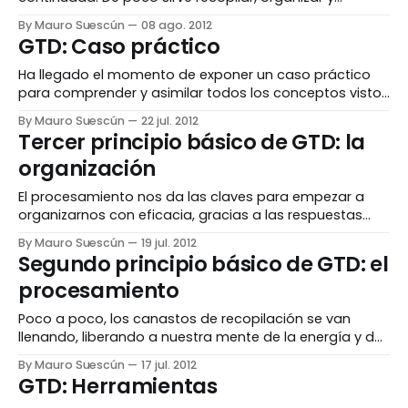
procesar sin una comprobación rutinaria de las cosas
By Mauro Suescún
08 ago. 2012
que hay que hacer. Resulta poco productivo y eficiente
GTD: Caso práctico
guardar y clasificar las cosas, pero sin saber qué
tenemos, cuándo ejecutar o si hay que
Ha llegado el momento de exponer un caso práctico
para comprender y asimilar todos los conceptos vistos
anteriormente. Principios GTD involucrados
By Mauro Suescún
22 jul. 2012
OrganizaciónAntes de empezar a implementar GTD,
Tercer principio básico de GTD: la
incluso antes de realizar nuestra primera recopilación,
organización
es recomendable tener preparada la estructura de
nuestra organización, ya que ésta determinará qué
El procesamiento nos da las claves para empezar a
hacer y
organizarnos con eficacia, gracias a las respuestas
que hemos dado a las cosas que recopilamos. Estas
By Mauro Suescún
19 jul. 2012
respuestas nos ha dado dos grupos de posibilidades
Segundo principio básico de GTD: el
según su resultado: sin acción y con acción. Cosas que
procesamiento
no requieren acción DesecharSe eliminan aquellas
cosas
Poco a poco, los canastos de recopilación se van
llenando, liberando a nuestra mente de la energía y de
la responsabilidad de tener que recordar qué hacer.
By Mauro Suescún
17 jul. 2012
Confiamos en el canasto como un lugar seguro,
GTD: Herramientas
accesible y disponible donde podremos volver más