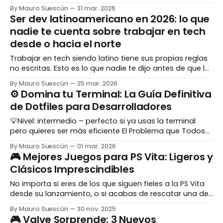
CommandCat está haciendo al respecto.
By Mauro Suescún
31 mar. 2026
Ser dev latinoamericano en 2026: lo que
nadie te cuenta sobre trabajar en tech
desde o hacia el norte
Trabajar en tech siendo latino tiene sus propias reglas
no escritas. Esto es lo que nadie te dijo antes de que lo
descubrieras solo.
By Mauro Suescún
25 mar. 2026
⚙️ Domina tu Terminal: La Guía Definitiva
de Dotfiles para Desarrolladores
💡Nivel: intermedio – perfecto si ya usas la terminal
pero quieres ser más eficiente El Problema que Todos
Hemos Vivido ¿Alguna vez has pasado 4 horas
By Mauro Suescún
01 mar. 2026
configurando una nueva laptop solo para que el
🎮 Mejores Juegos para PS Vita: Ligeros y
terminal se vea y se comporte como a ti te gusta? Te
Clásicos Imprescindibles
levantas emocionado con tu MacBook
No importa si eres de los que siguen fieles a la PS Vita
desde su lanzamiento, o si acabas de rescatar una de
un cajón: esta consola tiene algo especial. Entre su
By Mauro Suescún
30 nov. 2025
pantalla OLED, su catálogo híbrido entre indies y
🎮 Valve Sorprende: 3 Nuevos