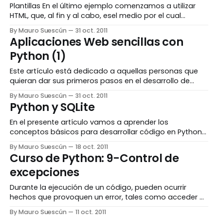
Plantillas En el último ejemplo comenzamos a utilizar
HTML, que, al fin y al cabo, esel medio por el cual
presentaremos la información en el navegador. El
By Mauro Suescún
31 oct. 2011
problema que tenemos es que se mezcla el código de
Aplicaciones Web sencillas con
Python y de HTML, y a la hora de depurar o realizar
Python (1)
modificaciones,
Este artículo está dedicado a aquellas personas que
quieran dar sus primeros pasos en el desarrollo de
aplicaciones web, y para aquellos que desarrollan
By Mauro Suescún
31 oct. 2011
aplicaciones sencillas, sin demasiadas complicaciones.
Python y SQLite
Antes de redactar este artículo he estado probando y
evaluando diversos frameworks para crear sitios web,
En el presente artículo vamos a aprender los
tales como Bobo, Web2Py, CherryPy,
conceptos básicos para desarrollar código en Python
utilizando la base de datos SQLite. Se presupone que el
By Mauro Suescún
18 oct. 2011
lector conoce los conceptos básicos de Python y de
Curso de Python: 9-Control de
SQL, y que ya tiene instalado en su máquina tanto el
excepciones
intérprete de Python como SQLite.
Durante la ejecución de un código, pueden ocurrir
hechos que provoquen un error, tales como acceder a
unfichero que no existe, escribir en un fichero protegido
By Mauro Suescún
11 oct. 2011
contra escritura, dividir un número entre cero, etc.