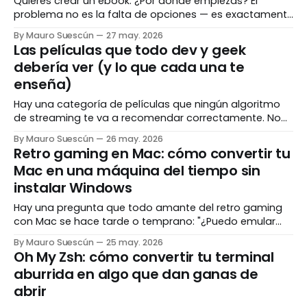
Quieres crear un ebook. ¿Por dónde empiezas? El
problema no es la falta de opciones — es exactamente
lo contrario. Hay demasiadas herramientas, con
By Mauro Suescún
27 may. 2026
nombres parecidos, que prometen lo mismo, y que
Las películas que todo dev y geek
sirven para cosas completamente diferentes. Esta
debería ver (y lo que cada una te
guía organiza las mejores opciones por perfil de
enseña)
usuario para que en 5
Hay una categoría de películas que ningún algoritmo
de streaming te va a recomendar correctamente. No
porque sean malas — al contrario. Sino porque el
By Mauro Suescún
26 may. 2026
algoritmo no sabe que eres el tipo de persona que lee
Retro gaming en Mac: cómo convertir tu
sobre dotfiles un martes por la noche, que tiene
Mac en una máquina del tiempo sin
opiniones fuertes sobre editores de texto,
instalar Windows
Hay una pregunta que todo amante del retro gaming
con Mac se hace tarde o temprano: "¿Puedo emular
juegos en Mac o tengo que instalar Windows?" La
By Mauro Suescún
25 may. 2026
respuesta corta: no necesitas Windows. En absoluto. La
Oh My Zsh: cómo convertir tu terminal
respuesta larga es este post. Tu Mac — especialmente
aburrida en algo que dan ganas de
si tiene chip Apple Silicon
abrir