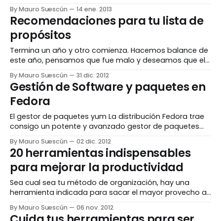
administrando mejor el tiempo en sus estudios. Su
By Mauro Suescún
14 ene. 2013
nombre está inspirado en un temporizador de cocina
Recomendaciones para tu lista de
con forma de tomate (Pomodoro en italiano), pues
propósitos
con él comprometía períodos de 25 minutos para
Termina un año y otro comienza. Hacemos balance de
este año, pensamos que fue malo y deseamos que el
que año que viene sea mucho mejor. Parece que los
By Mauro Suescún
31 dic. 2012
seres humanos buscamos un día especial en el año
Gestión de Software y paquetes en
para deseos especiales: Nochevieja, Año Nuevo, San
Fedora
Valentín, el Día de la
El gestor de paquetes yum La distribución Fedora trae
consigo un potente y avanzado gestor de paquetes
llamado yum, basado en el clásico rpm. Este gestor se
By Mauro Suescún
02 dic. 2012
utiliza desde la consola de comandos. He aquí los
20 herramientas indispensables
comandos más básicos: $ man yum Ayuda sobre yum
para mejorar la productividad
$ yum list Lista todos los paquetes
Sea cual sea tu método de organización, hay una
herramienta indicada para sacar el mayor provecho a
tu trabajo y ser más productivo. La siguiente colección
By Mauro Suescún
06 nov. 2012
de herramientas son una valoración personal y objetiva
Cuida tus herramientas para ser