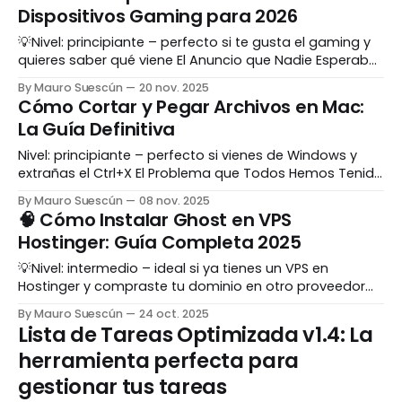
clásicos modernos, y la comodidad de llevarla a todas
Dispositivos Gaming para 2026
partes,
💡Nivel: principiante – perfecto si te gusta el gaming y
quieres saber qué viene El Anuncio que Nadie Esperaba
Valve acaba de soltar la bomba: tres nuevos
By Mauro Suescún
20 nov. 2025
dispositivos que llegarán a principios de 2026. Y no son
Cómo Cortar y Pegar Archivos en Mac:
cualquier cosa... son el siguiente paso después del
La Guía Definitiva
exitazo del Steam Deck. Hablamos de:
Nivel: principiante – perfecto si vienes de Windows y
extrañas el Ctrl+X El Problema que Todos Hemos Tenido
Si vienes de Windows, probablemente has intentado
By Mauro Suescún
08 nov. 2025
hacer Cmd+X para cortar un archivo en Mac... y nada
🧠 Cómo Instalar Ghost en VPS
pasó. Frustrante, ¿verdad? La verdad es que Mac SÍ
Hostinger: Guía Completa 2025
permite cortar y pegar archivos,
💡Nivel: intermedio – ideal si ya tienes un VPS en
Hostinger y compraste tu dominio en otro proveedor
(Namecheap, GoDaddy, Google Domains, etc.) 🚀
By Mauro Suescún
24 oct. 2025
Introducción Si alguna vez has instalado Ghost en un
Lista de Tareas Optimizada v1.4: La
servidor VPS (por ejemplo en Hostinger), sabrás que lo
herramienta perfecta para
más importante para tener tu blog en línea con HTTPS
gestionar tus tareas