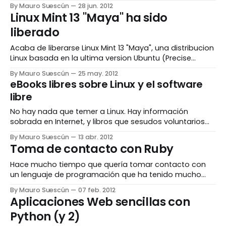
especialmente cuando la crisis nos pone a prueba
By Mauro Suescún
28 jun. 2012
frente a una competencia inmisericorde y ante unos
Linux Mint 13 "Maya" ha sido
proveedores y unos clientes de exigencias ilimitadas.
liberado
Día a día vamos acumulando correos, pedidos,
proyectos, notas, etc. A
Acaba de liberarse Linux Mint 13 "Maya", una distribucion
Linux basada en la ultima version Ubuntu (Precise
Pangolin), con un diseño elegante y atractivo, pero
By Mauro Suescún
25 may. 2012
conservando los gustos y los habitos de los usuarios
eBooks libres sobre Linux y el software
tradicionales, por lo que no comparte el criterio de
libre
Ubuntu de un escritorio Unity,
No hay nada que temer a Linux. Hay información
sobrada en Internet, y libros que sesudos voluntarios
escriben para todos podamos entender y utilizar este
By Mauro Suescún
13 abr. 2012
sistema operativo libre. Hay muchos libros sobre
Toma de contacto con Ruby
muchos aspectos y temas de Linux y el mundo del
software libre. Los compañeros de LinuxLink han
Hace mucho tiempo que quería tomar contacto con
seleccionado
un lenguaje de programación que ha tenido mucho
auge en Japón y en EEUU, y que en España está
By Mauro Suescún
07 feb. 2012
tímidamente haciéndose conocer. En los últimos años,
Aplicaciones Web sencillas con
Ruby se está haciendo un hueco importante entre los
Python (y 2)
lenguajes de programación, especialmente para la
Web,