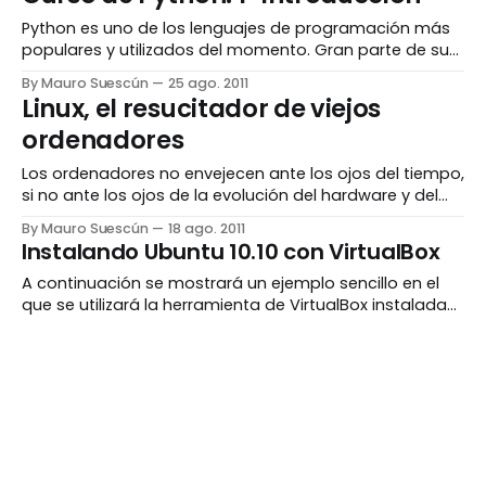
probar pequeñas partes de código antes de incluirlas
definitivamente en un programa. Python suele venir ya
Python es uno de los lenguajes de programación más
instalado en muchas
populares y utilizados del momento. Gran parte de su
éxito se debe a su sencillez, versatilidad, productividad
By Mauro Suescún
25 ago. 2011
y potencia, lo que lo hace idóneo para multitud de
Linux, el resucitador de viejos
propósitos y escenarios. El presente curso pretende
ordenadores
asentar de forma didáctica y práctica las
Los ordenadores no envejecen ante los ojos del tiempo,
si no ante los ojos de la evolución del hardware y del
software. ¿Alguien tiene un viejo PC en lo más recóndito
By Mauro Suescún
18 ago. 2011
de un cuarto trastero o acumulando polvo en algún
Instalando Ubuntu 10.10 con VirtualBox
oscuro rincón? ¿Por qué se ha jubilado una magnífica
máquina
A continuación se mostrará un ejemplo sencillo en el
que se utilizará la herramienta de VirtualBox instalada
sobre Linux Mint 10 para virtualizar el sistema operativo
By Mauro Suescún
02 dic. 2010
Ubuntu 10.10 1. Ejecutamos VirtualBox y damos clic sobre
“Nueva” por lo que nos aparecerá el asistente de
creación para nuestra maquina virtual.