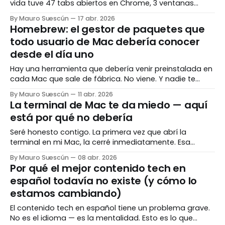
vida tuve 47 tabs abiertos en Chrome, 3 ventanas
distintas del navegador, 2 editores de texto con
By Mauro Suescún
17 abr. 2026
archivos sin nombre, y un Notion con 14 páginas
Homebrew: el gestor de paquetes que
marcadas como "revisar después". Nunca las revisé. Si
todo usuario de Mac debería conocer
eso te suena familiar,
desde el día uno
Hay una herramienta que debería venir preinstalada en
cada Mac que sale de fábrica. No viene. Y nadie te
avisa que existe hasta que llevas meses instalando
By Mauro Suescún
11 abr. 2026
software de la manera más lenta y tediosa posible. Se
La terminal de Mac te da miedo — aquí
llama Homebrew. Y cuando la descubres, tienes
está por qué no debería
exactamente dos reacciones: "esto es
Seré honesto contigo. La primera vez que abrí la
terminal en mi Mac, la cerré inmediatamente. Esa
pantalla negra con el cursor parpadeando me pareció
By Mauro Suescún
08 abr. 2026
cosa de hackers de película, no de alguien que
Por qué el mejor contenido tech en
simplemente quería usar su computador en paz. Eso
español todavía no existe (y cómo lo
fue hace años. Hoy la terminal es probablemente
estamos cambiando)
El contenido tech en español tiene un problema grave.
No es el idioma — es la mentalidad. Esto es lo que