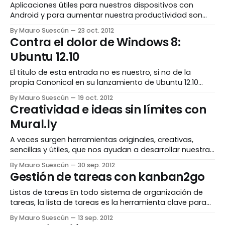
Aplicaciones útiles para nuestros dispositivos con
Android y para aumentar nuestra productividad son
diversas. Es por eso que a partir de hoy mostraré
By Mauro Suescún
23 oct. 2012
algunas de estas aplicaciones con las que podemos
Contra el dolor de Windows 8:
ser más eficientes en nuestro día a día, bien sea por
Ubuntu 12.10
cuestiones laborales o de estudio. Con la elaboración
El título de esta entrada no es nuestro, si no de la
propia Canonical en su lanzamiento de Ubuntu 12.10
"Quantal Quetzal". En el sitio oficial de Ubuntu estuvo,
By Mauro Suescún
19 oct. 2012
durante un tiempo, el siguiente anuncio provocativo:
Creatividad e ideas sin límites con
“Avoid the pain of Windows 8. The all-new Ubuntu 12.
Mural.ly
A veces surgen herramientas originales, creativas,
sencillas y útiles, que nos ayudan a desarrollar nuestras
ideas y nuestra creatividad. Mural.ly es un buen ejemplo
By Mauro Suescún
30 sep. 2012
ello, permitiéndonos crear rápidamente murales para
Gestión de tareas con kanban2go
nuestras lluvias de ideas, sin las restricciones de
jerarquía de un mapa mental, con la particularidad de
Listas de tareas En todo sistema de organización de
presentarlo con
tareas, la lista de tareas es la herramienta clave para
trabajar en el día a día. Esta lista es generada por la
By Mauro Suescún
13 sep. 2012
revisión de tareas, la cual establece qué tareas van a