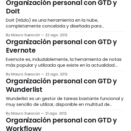
Organización personal con GTD y
incorporarse a la lista, sus prioridades y el compromiso
DoIt
DoIt (Házlo) es una herramienta en la nube,
completamente concebida y diseñada para
implementar GTD de forma sencilla y funcional, sin
By Mauro Suescún
22 ago. 2012
necesidad de adaptar nada. Está disponible como
Organización personal con GTD y
aplicación Web (accesible desde cualquier navegador
Evernote
en cualquier sistema operativo), o como aplicación
para smartphones y tabletas de Apple o con Android.
Evernote es, indudablemente, la herramienta de notas
más popular y utilizada que existe en la actualidad.
Permite trabajar cómodamente desde un ordenador o
By Mauro Suescún
22 ago. 2012
desde un dispositivo móvil, gracias a su filosofía web
Organización personal con GTD y
en nube. Pero lo más sorprendente es su especialidad:
Wunderlist
la recopilación. Permite capturar todo tipo de notas, y
Wunderlist es un gestor de tareas bastante funcional y
muy sencillo de utilizar, disponible en multitud de
idiomas. Gracias a su concepto Web en nube lo hace
By Mauro Suescún
21 ago. 2012
muy atractivo para llevarlo el smartphone o utilizarlo
Organización personal con GTD y
desde cualquier ordenador a través de un navegador
Workflowy
web. Wunderlist no está concebido (actualmente)