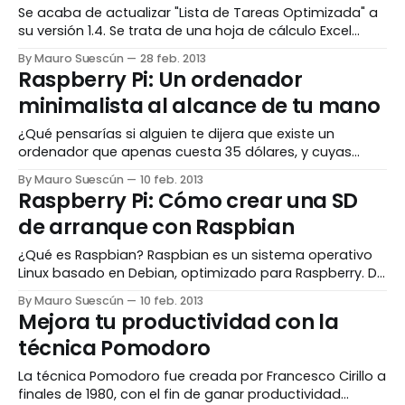
Se acaba de actualizar "Lista de Tareas Optimizada" a
su versión 1.4. Se trata de una hoja de cálculo Excel
dotada con funcionalidades sencillas, prácticas y
By Mauro Suescún
28 feb. 2013
potentes para ayudarte a gestionar eficazmente tus
Raspberry Pi: Un ordenador
listas de tareas. Esta herramienta incluye mejoras
minimalista al alcance de tu mano
visuales y de avisos (columna VENCIMIENTO),
añadiendo
¿Qué pensarías si alguien te dijera que existe un
ordenador que apenas cuesta 35 dólares, y cuyas
características no son nada despreciables? ¿Y si ese
By Mauro Suescún
10 feb. 2013
ordenador es una simple placa base del tamaño de
Raspberry Pi: Cómo crear una SD
una tarjeta de crédito? La estupefacción del primer
de arranque con Raspbian
momento se queda grabado siempre, pues la
incredulidad
¿Qué es Raspbian? Raspbian es un sistema operativo
Linux basado en Debian, optimizado para Raspberry. De
entre todas las distribuciones Linux, Debian es la más
By Mauro Suescún
10 feb. 2013
conocida y popular, gracias a su estabilidad. Muchas
Mejora tu productividad con la
otras distribuciones, como Ubuntu o Linux Mint, están
técnica Pomodoro
basadas en esta distribución. Raspbian es la
distribución más
La técnica Pomodoro fue creada por Francesco Cirillo a
finales de 1980, con el fin de ganar productividad