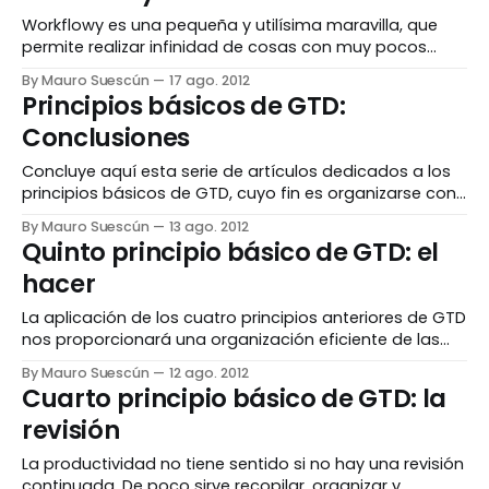
para
Workflowy es una pequeña y utilísima maravilla, que
permite realizar infinidad de cosas con muy pocos
conceptos y, lo mejor de todo, de manera muy sencilla.
By Mauro Suescún
17 ago. 2012
Su concepto original es la organización de ideas, de
Principios básicos de GTD:
forma similar a un mapa mental, pero en lugar de una
Conclusiones
herramienta gráfica con líneas
Concluye aquí esta serie de artículos dedicados a los
principios básicos de GTD, cuyo fin es organizarse con
eficacia y mejorar la productividad personal y
By Mauro Suescún
13 ago. 2012
profesional. En este último artículo quisiera exponer un
Quinto principio básico de GTD: el
brever resumen sobre GTD, recapitulando algunos de
hacer
sus aspectos clave y dando algunas
recomendaciones. Aspectos clave * GTD
La aplicación de los cuatro principios anteriores de GTD
nos proporcionará una organización eficiente de las
cosas por hacer, mejorando nuestra productividad y
By Mauro Suescún
12 ago. 2012
teniendo todo bajo control. Se acabaron los despistes,
Cuarto principio básico de GTD: la
los olvidos, las sorpresas, el estrés de no saber qué
revisión
teníamos así como dudar sobre qué es urgente o
La productividad no tiene sentido si no hay una revisión
continuada. De poco sirve recopilar, organizar y