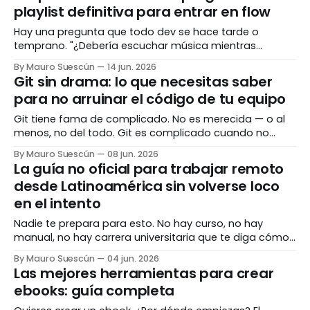
humo.
playlist definitiva para entrar en flow
Hay una pregunta que todo dev se hace tarde o
temprano. "¿Debería escuchar música mientras
programo?" La respuesta corta: depende de qué estás
By Mauro Suescún
14 jun. 2026
haciendo y qué estás escuchando. La respuesta larga
Git sin drama: lo que necesitas saber
es este post. Llevo años experimentando con música,
para no arruinar el código de tu equipo
ruido, silencio y todo lo que existe en el
Git tiene fama de complicado. No es merecida — o al
menos, no del todo. Git es complicado cuando no
entiendes qué está haciendo. Cuando lo entiendes, la
By Mauro Suescún
08 jun. 2026
mayoría de los comandos tienen un sentido lógico tan
La guía no oficial para trabajar remoto
claro que te pregunta por qué no lo viste antes. Este
desde Latinoamérica sin volverse loco
post no es
en el intento
Nadie te prepara para esto. No hay curso, no hay
manual, no hay carrera universitaria que te diga cómo
funciona realmente el trabajo remoto desde
By Mauro Suescún
04 jun. 2026
Latinoamérica — con clientes del norte, zonas horarias
Las mejores herramientas para crear
cruzadas, pagos internacionales, y la presión
ebooks: guía completa
constante de demostrar que eres tan bueno como
cualquier dev en San