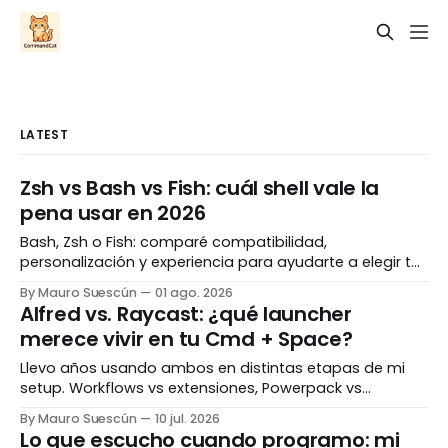
LATEST
Zsh vs Bash vs Fish: cuál shell vale la
pena usar en 2026
Bash, Zsh o Fish: comparé compatibilidad,
personalización y experiencia para ayudarte a elegir tu
shell ideal en 2026.
By Mauro Suescún
01 ago. 2026
Alfred vs. Raycast: ¿qué launcher
merece vivir en tu Cmd + Space?
Llevo años usando ambos en distintas etapas de mi
setup. Workflows vs extensiones, Powerpack vs
suscripción, veterano vs nuevo con hype. Te cuento
By Mauro Suescún
10 jul. 2026
cuál gana según tu flujo de trabajo real — sin vender
Lo que escucho cuando programo: mi