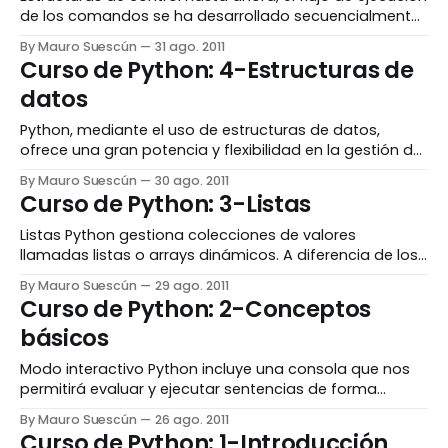
de los comandos se ha desarrollado secuencialmente
(paso a paso). Lassituaciones que tendrán que
By Mauro Suescún
31 ago. 2011
atender nuestros programas serán impredecibles, y la
Curso de Python: 4-Estructuras de
ejecución de los comandosse tendrá que realizar en
datos
base a una circunstancia dada, añadiéndole
inteligencia lógica. Esto nos permitirá, por
Python, mediante el uso de estructuras de datos,
ofrece una gran potencia y flexibilidad en la gestión de
lainformación. Ya pudimos experimentar la utilidad y la
By Mauro Suescún
30 ago. 2011
flexibilidad de las listas, pero Python ofrece otras
Curso de Python: 3-Listas
estructuras de datos con funcionalidades específicas,
interesantes y útiles. Secuencias Una secuencia,
Listas Python gestiona colecciones de valores
genéricamente, es una colección
llamadas listas o arrays dinámicos. A diferencia de los
arrays omatrices en otros lenguajes de programación,
By Mauro Suescún
29 ago. 2011
las listas poseen características más avanzadas y
Curso de Python: 2-Conceptos
potentes, como la posibilidad de trabajar con
básicos
diferentes tipos de datos, ordenar o invertir los datos,
etc. Una lista se crea
Modo interactivo Python incluye una consola que nos
permitirá evaluar y ejecutar sentencias de forma
individual, en modo interactivo, sin necesidad de
By Mauro Suescún
26 ago. 2011
escribir código en un fichero, lo que nos permitirá
Curso de Python: 1-Introducción