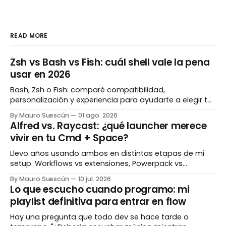
READ MORE
Zsh vs Bash vs Fish: cuál shell vale la pena
usar en 2026
Bash, Zsh o Fish: comparé compatibilidad,
personalización y experiencia para ayudarte a elegir tu
shell ideal en 2026.
By Mauro Suescún
01 ago. 2026
Alfred vs. Raycast: ¿qué launcher merece
vivir en tu Cmd + Space?
Llevo años usando ambos en distintas etapas de mi
setup. Workflows vs extensiones, Powerpack vs
suscripción, veterano vs nuevo con hype. Te cuento
By Mauro Suescún
10 jul. 2026
cuál gana según tu flujo de trabajo real — sin vender
Lo que escucho cuando programo: mi
humo.
playlist definitiva para entrar en flow
Hay una pregunta que todo dev se hace tarde o