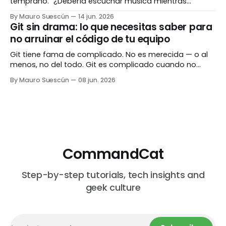
temprano. "¿Debería escuchar música mientras
programo?" La respuesta corta: depende de qué estás
By Mauro Suescún
14 jun. 2026
haciendo y qué estás escuchando. La respuesta larga
Git sin drama: lo que necesitas saber para
es este post. Llevo años experimentando con música,
no arruinar el código de tu equipo
ruido, silencio y todo lo que existe en el
Git tiene fama de complicado. No es merecida — o al
menos, no del todo. Git es complicado cuando no
entiendes qué está haciendo. Cuando lo entiendes, la
By Mauro Suescún
08 jun. 2026
mayoría de los comandos tienen un sentido lógico tan
claro que te pregunta por qué no lo viste antes. Este
post no es
CommandCat
Step-by-step tutorials, tech insights and
geek culture