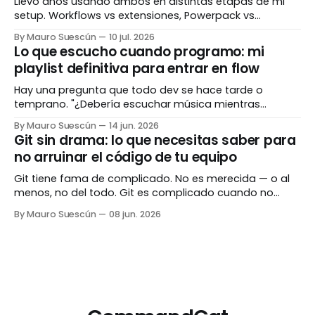
Llevo años usando ambos en distintas etapas de mi
setup. Workflows vs extensiones, Powerpack vs
suscripción, veterano vs nuevo con hype. Te cuento
By Mauro Suescún
10 jul. 2026
cuál gana según tu flujo de trabajo real — sin vender
Lo que escucho cuando programo: mi
humo.
playlist definitiva para entrar en flow
Hay una pregunta que todo dev se hace tarde o
temprano. "¿Debería escuchar música mientras
programo?" La respuesta corta: depende de qué estás
By Mauro Suescún
14 jun. 2026
haciendo y qué estás escuchando. La respuesta larga
Git sin drama: lo que necesitas saber para
es este post. Llevo años experimentando con música,
no arruinar el código de tu equipo
ruido, silencio y todo lo que existe en el
Git tiene fama de complicado. No es merecida — o al
menos, no del todo. Git es complicado cuando no
entiendes qué está haciendo. Cuando lo entiendes, la
By Mauro Suescún
08 jun. 2026
mayoría de los comandos tienen un sentido lógico tan
claro que te pregunta por qué no lo viste antes. Este
post no es