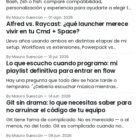
Bash, Zsh o Fish: comparé compatibilidad,
personalización y experiencia para ayudarte a elegir tu
shell ideal en 2026.
By Mauro Suescún
01 ago. 2026
Alfred vs. Raycast: ¿qué launcher merece
vivir en tu Cmd + Space?
Llevo años usando ambos en distintas etapas de mi
setup. Workflows vs extensiones, Powerpack vs
suscripción, veterano vs nuevo con hype. Te cuento
By Mauro Suescún
10 jul. 2026
cuál gana según tu flujo de trabajo real — sin vender
Lo que escucho cuando programo: mi
humo.
playlist definitiva para entrar en flow
Hay una pregunta que todo dev se hace tarde o
temprano. "¿Debería escuchar música mientras
programo?" La respuesta corta: depende de qué estás
By Mauro Suescún
14 jun. 2026
haciendo y qué estás escuchando. La respuesta larga
Git sin drama: lo que necesitas saber para
es este post. Llevo años experimentando con música,
no arruinar el código de tu equipo
ruido, silencio y todo lo que existe en el
Git tiene fama de complicado. No es merecida — o al
menos, no del todo. Git es complicado cuando no
entiendes qué está haciendo. Cuando lo entiendes, la
By Mauro Suescún
08 jun. 2026
mayoría de los comandos tienen un sentido lógico tan